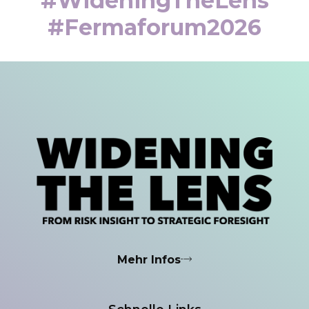
#WideningTheLens
#fermaforum2026
Mehr Infos