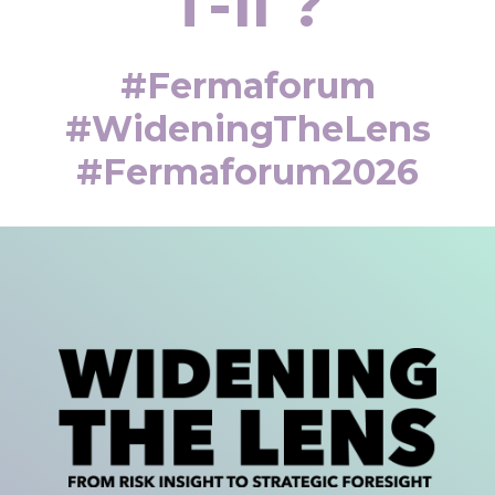
T-Il ?
#fermaforum
#WideningTheLens
#fermaforum2026