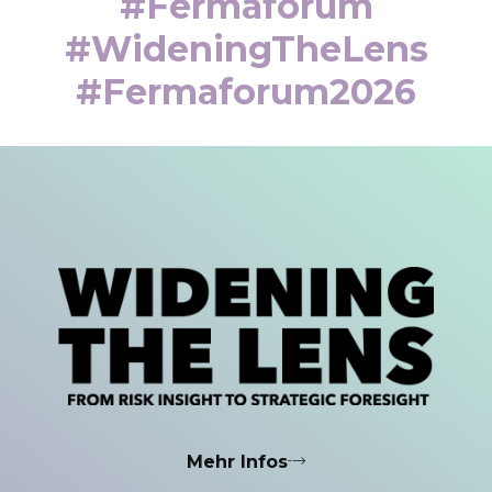
#fermaforum
#WideningTheLens
#fermaforum2026
Mehr Infos